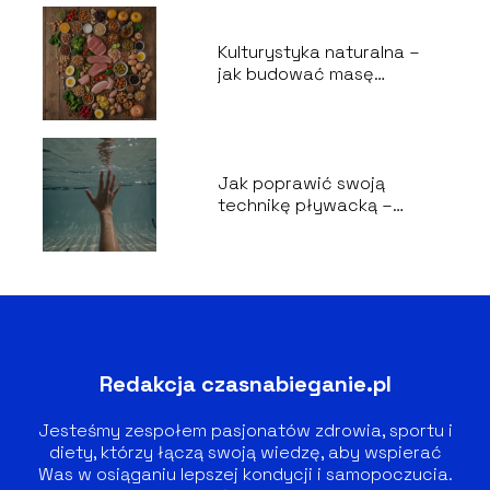
Kulturystyka naturalna –
jak budować masę
mięśniową bez
suplementów
Jak poprawić swoją
technikę pływacką –
wskazówki dla amatorów
Redakcja czasnabieganie.pl
Jesteśmy zespołem pasjonatów zdrowia, sportu i
diety, którzy łączą swoją wiedzę, aby wspierać
Was w osiąganiu lepszej kondycji i samopoczucia.