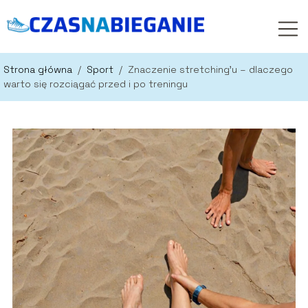
Strona główna
/
Sport
/
Znaczenie stretching’u – dlaczego
warto się rozciągać przed i po treningu