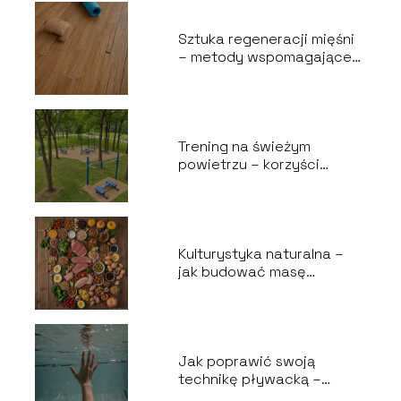
Sztuka regeneracji mięśni
– metody wspomagające
odbudowę po wysiłku
Trening na świeżym
powietrzu – korzyści
zdrowotne i pomysły na
ćwiczenia
Kulturystyka naturalna –
jak budować masę
mięśniową bez
suplementów
Jak poprawić swoją
technikę pływacką –
wskazówki dla amatorów