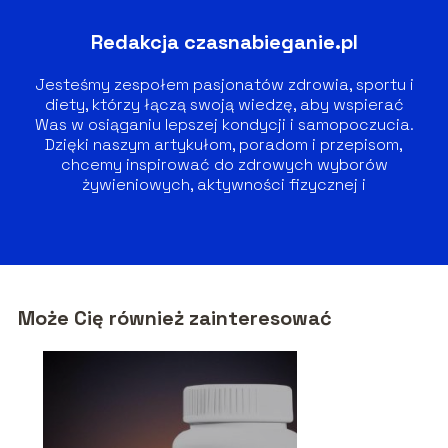
Redakcja czasnabieganie.pl
Jesteśmy zespołem pasjonatów zdrowia, sportu i
diety, którzy łączą swoją wiedzę, aby wspierać
Was w osiąganiu lepszej kondycji i samopoczucia.
Dzięki naszym artykułom, poradom i przepisom,
chcemy inspirować do zdrowych wyborów
żywieniowych, aktywności fizycznej i
zrównoważonego stylu życia.
Może Cię również zainteresować