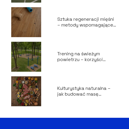
początkujących
Sztuka regeneracji mięśni
– metody wspomagające
odbudowę po wysiłku
Trening na świeżym
powietrzu – korzyści
zdrowotne i pomysły na
ćwiczenia
Kulturystyka naturalna –
jak budować masę
mięśniową bez
suplementów