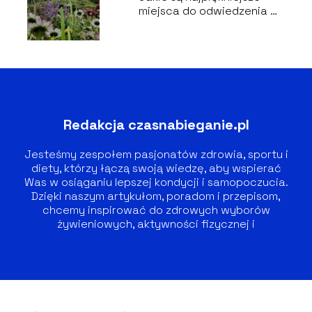
miejsca do odwiedzenia w
Polsce – ukryte perełki
Redakcja czasnabieganie.pl
Jesteśmy zespołem pasjonatów zdrowia, sportu i
diety, którzy łączą swoją wiedzę, aby wspierać
Was w osiąganiu lepszej kondycji i samopoczucia.
Dzięki naszym artykułom, poradom i przepisom,
chcemy inspirować do zdrowych wyborów
żywieniowych, aktywności fizycznej i
zrównoważonego stylu życia.