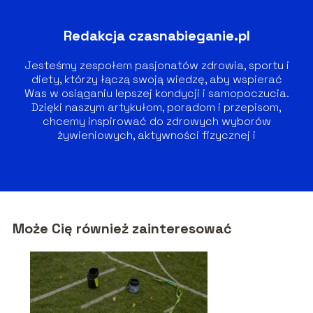
Redakcja czasnabieganie.pl
Jesteśmy zespołem pasjonatów zdrowia, sportu i
diety, którzy łączą swoją wiedzę, aby wspierać
Was w osiąganiu lepszej kondycji i samopoczucia.
Dzięki naszym artykułom, poradom i przepisom,
chcemy inspirować do zdrowych wyborów
żywieniowych, aktywności fizycznej i
zrównoważonego stylu życia.
Może Cię również zainteresować